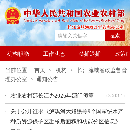
搜索
机构职能
工作动态
禁捕退捕
政策
当前位置：
首页
>
机构
>
长江流域渔政监督管
理办公室
> 通知公告
农业农村部长江办2026年部门预算
2026-04-13
关于公开征求《泸溪河大鳍鱯等9个国家级水产
种质资源保护区勘核后面积和功能分区信息》