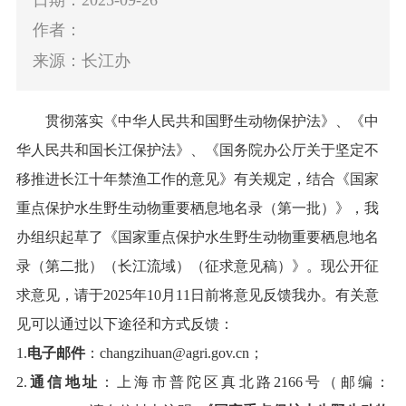
作者：
来源：长江办
贯彻落实
《
中华人民共和国
野生动物保护法
》、《
中
华人民共和国长江保护法》、
《
国务院办公厅关于坚定不
移推进长江十年禁渔工作的意见
》有关
规定
，
结合《国家
重点保护水生野生动物重要栖息地名录（第一批）》，
我
办组织起草了
《
国家重点保护水生野生动物重要栖息地名
录（第二批）（长江流域）
（征求意见稿）》。
现
公开征
求意见，请于
2025年
10
月
11
日前将意见反馈
我办。有关意
见可以通过以下途径和方式反馈：
1.
电子邮件
：
changzihuan@agri.gov.cn；
2.
通信地址
：上海市普陀区真北路
2166号（邮编：