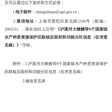
见可以通过以下途径和方式反馈：
1.
电子邮件
：
changzihuan@agri.gov.cn
；
2.
通信地址
：上海市普陀区真北路
2166
号（邮编：
200333
），请在信封上注明“
《
泸溪河大鳍鱯等
9
个国家级
水产种质资源保护区勘核后面积和功能分区信息
（征求意
见稿）
》
”字样。
附件：
1.
泸溪河大鳍鱯等
9
个国家级水产种质资源保护
区勘核后面积和功能分区信息
（
征求意见稿）
2.
修改意见表