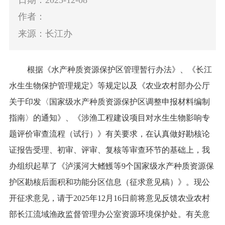
作者：
来源：长江办
根据《水产种质资源保护区管理暂行办法》、《长江
水生生物保护管理规定》等规定以及《农业农村部办公厅
关于印发
〈
国家级水产种质资源保护区调整申报材料编制
指南
〉
的通知》
、
《涉渔工程建设项目对水生生物影响专
题评价审查流程（试行）》
有关
要求，在认真做好
勘核
论
证报告受理、初审、评审、复核等审查环节的基础上，
我
办
组织起草了
《
泸溪河大鳍鱯等
9
个国家级水产种质资源保
护区勘核后面积和功能分区信息
（征求意见稿）
》
。
现
公
开征求意见，请于
2025
年
12
月
16
日前将意见反馈
农业农村
部长江流域渔政监督管理办公室资源环境保护处。有关意