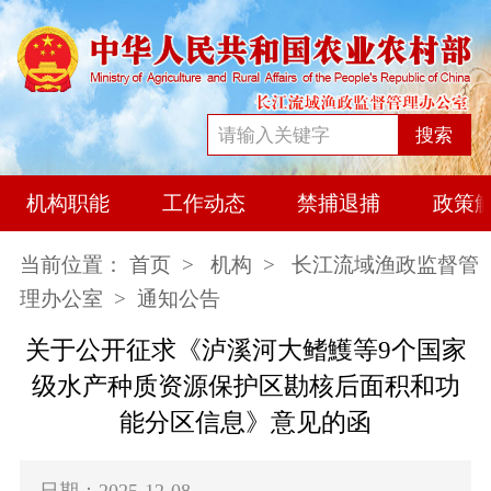
搜索
机构职能
工作动态
禁捕退捕
政策
当前位置：
首页
>
机构
>
长江流域渔政监督管
理办公室
> 通知公告
关于公开征求《泸溪河大鳍鱯等9个国家
级水产种质资源保护区勘核后面积和功
能分区信息》意见的函
日期：2025-12-08