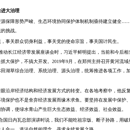
推进大治理
资源保障形势严峻、生态环境协同保护体制机制亟待建立健全
…
境的挑战。
境，事关群众切身利益，事关党的使命宗旨，事关国计民生。
推动长江经济带发展座谈会时，习近平鲜明提出，当前和今后相
共抓大保护，不搞大开发。
2019
年
9
月，在郑州主持召开黄河流域
林田湖草综合治理、系统治理、源头治理，统筹推进各项工作，
着眼沿岸经济结构和经济发展方式的转变。在各地考察中，他反
环境保护也不是舍弃经济发展而缘木求鱼。要坚持在发展中保护
相协调，使绿水青山产生巨大生态效益、经济效益、社会效益。
合国日内瓦总部演讲时说，我们不能吃祖宗饭、断子孙路，用破
天人合一、道法自然的理念，寻求永续发展之路。