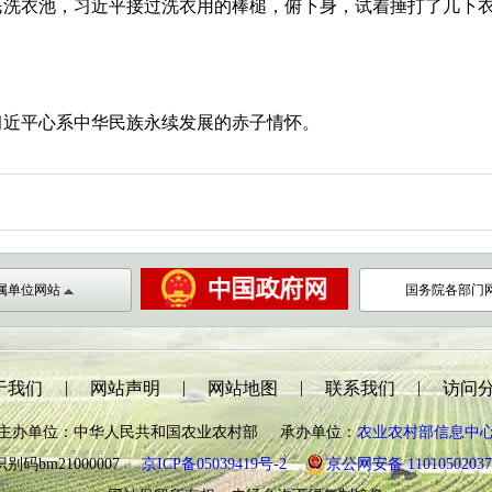
民洗衣池，习近平接过洗衣用的棒槌，俯下身，试着捶打了几下
习近平心系中华民族永续发展的赤子情怀。
属单位网站
国务院各部门
|
|
|
|
于我们
网站声明
网站地图
联系我们
访问
主办单位：中华人民共和国农业农村部 承办单位：
农业农村部信息中
别码bm21000007
京ICP备05039419号-2
京公网安备 11010502037