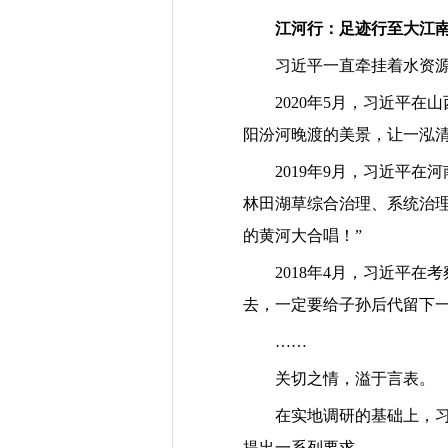
江河行：足迹行至大江
习近平一直牵挂着水资
2020
年
5
月，习近平在山
阳汾河晚渡的美景，让一泓
2019
年
9
月，习近平在河
林田湖草综合治理、系统治
的黄河大合唱！
”
2018
年
4
月，习近平在考
去，一定要给子孙后代留下
……
关切之情，溢于言表。
在实地调研的基础上，
提出一系列要求。