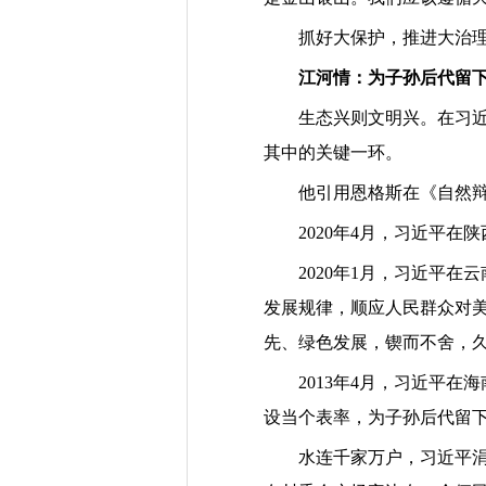
抓好大保护，推进大治
江河情：为子孙后代留
生态兴则文明兴。在习
其中的关键一环。
他引用恩格斯在《自然
2020
年
4
月，习近平在陕
2020
年
1
月，习近平在云
发展规律，顺应人民群众对
先、绿色发展，锲而不舍，
2013
年
4
月，习近平在海
设当个表率，为子孙后代留
水连千家万户，习近平