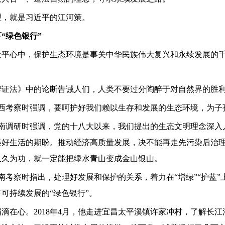
理，就是习近平的江河策。
下
“
绿色银行
”
近平心中，保护生态环境是事关中华民族伟大复兴和永续发展的
辩证法》中的论断告诫人们，人类不要过分陶醉于对自然界的胜
西考察时强调，要呵护好我们赖以生存和发展的生态环境，为子
南调研时强调，党的十八大以来，我们提出的生态文明理念深入
美好生活的期盼。推动经济高质量发展，决不能再走先污染后治
久久为功，就一定能把绿水青山变成金山银山。
南考察时指出，处理好发展和保护的关系，着力在
“
增绿
”“
护蓝
”
下可持续发展的
“
绿色银行
”
。
涓滴在心。
2018
年
4
月，他走进宜昌太平溪镇许家冲村，了解长江