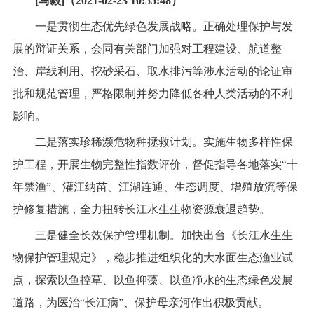
[马毅]（2021-02-23 10:55:48）
一是贯彻生态优先绿色发展战略。正确处理保护与发
展的辩证关系，会同有关部门加强对工程建设、航道整
治、岸线利用、挖砂采石、取水排污等涉水活动的论证审
批和规范管理，严格限制并努力降低各种人类活动的不利
影响。
二是落实珍稀濒危物种拯救计划。实施生物多样性保
护工程，开展生物完整性指数评价，督促指导各地落实“十
年禁渔”、灌江纳苗、江湖连通、生态调度、增殖放流等保
护修复措施，全力扭转长江水生生物资源衰退趋势。
三是健全长效保护管理机制。加快出台《长江水生生
物保护管理规定》，稳步推进组织化的大水面生态渔业试
点，探索以鱼控草、以鱼抑藻、以鱼净水的生态绿色发展
道路，为医治“长江病”、保护母亲河作出积极贡献。