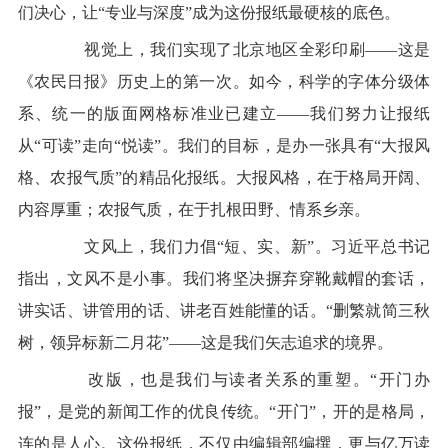
们决心，让“专业与深度”成为这份报纸最硬核的底色。
视觉上，我们实现了北京地区全彩印刷——这是
《农民日报》历史上的第一次。如今，科学的字体分级体
系、统一的版面网格标准业已建立——我们努力让报纸
从“可读”走向“悦读”。我们的目标，是办一张具有“大报风
格、农报气质”的精品化报纸。大报风格，在于格局开阔、
内容厚重；农报气质，在于扎根田野、情系乡亲。
文风上，我们力倡“短、实、新”。习近平总书记
指出，文风不是小事。我们将坚决摒弃穿靴戴帽的套话，
讲实话、讲管用的话、讲老百姓能懂的话。“删繁就简三秋
树，领异标新二月花”——这是我们矢志追求的境界。
改版，也是我们与读者关系的重塑。“开门办
报”，是党的新闻工作的优良传统。“开门”，开的是格局，
连的是人心。这份报纸，不仅由编辑部编撰，更与亿万读