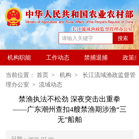
搜索
机构职能
工作动态
禁捕退捕
政策
当前位置：
首页
>
机构
>
长江流域渔政监督管
理办公室
> 流域动态
禁渔执法不松劲 深夜突击出重拳
——广东潮州查扣4艘禁渔期涉渔“三
无”船舶
日期：2026-07-06