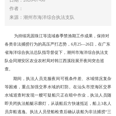
作者：
来源：潮州市海洋综合执法支队
为
持续
巩固
珠江等流域
春季
禁渔
期工作
成果，
保持对
各类
非法捕捞行为
的
高压
严打
态势
，
6
月
25
—
26
日，
在
广东
省海洋综合执法总队指导
督促下，
潮州
市海洋综合执法支
队
会同潮安区农业农村局对韩江西溪段展开夜间突击巡
查。
期间
，执法人员克服夜间可视条件差、水域情况复杂
等困难，重点加强交界水域的盯防
。在
汕头市澄海区交界
水域
巡查时
发现一艘可疑船只正在暗中作业，执法人员随
即关闭执法船艇示廓灯，从该船后方快速抵近，船上
3
名人
员弃船逃逸。执法人员登船检查后确认该船为非法捕捞
“
三