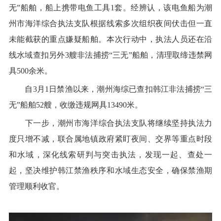
无
”
船舶，船上携带电鱼工具
1
套。
经辨认，该电鱼船为
潮
州市海洋综合执法支队
根据线索多次组织夜间伏击但一直
未能截获的重点嫌疑船舶。
本次行动中，执法人员还在沿
线水域查扣另外
3
艘非法捕捞
“
三无
”
船舶，清理
取缔违禁网
具
500
余米。
自
3
月
1
日禁渔以来，潮州
海综已
查扣韩江非法捕捞
“
三
无
”
船舶
52
艘，收缴违规网具
13490
米。
下一步
，潮州
市海洋综合执法支队将继续坚持执法力
度只增不减，
联合属地镇
政府
紧盯夜间、
交
界等重点时段
和水域，深化线索研判与突击执法，发现一起、查处一
起，坚决维护韩江禁渔秩序和水域生态安全
，确保禁渔期
管理顺利收官
。