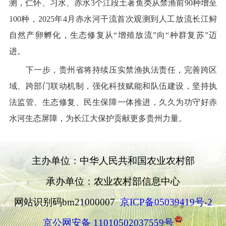
测，仁怀、习水、赤水
3
个江段土著鱼类从禁渔前
90
种增至
100
种，
2025
年
4
月赤水河干流首次观测到人工放流长江鲟
自然产卵孵化，生态修复从
“
增殖放流
”
向
“
种群复苏
”
迈
进。
下一步，贵州省将持续压实禁渔执法责任，完善跨区
域、跨部门联动机制，强化科技赋能和队伍建设，坚持执
法监管、生态修复、民生保障一体推进，久久为功守好赤
水河生态屏障，为长江大保护贡献更多贵州力量。
主办单位：中华人民共和国农业农村部
承办单位：农业农村部信息中心
网站识别码bm21000007
京ICP备05039419号-2
京公网安备 11010502037559号