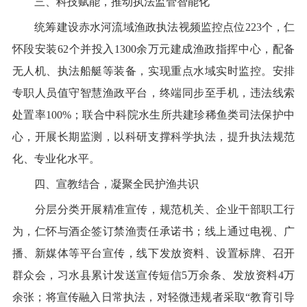
三、科技赋能，推动执法监管智能化
统筹建设赤水河流域渔政执法视频监控点位
223
个，仁
怀段安装
62
个并投入
1300
余万元建成渔政指挥中心，配备
无人机、执法船艇等装备，实现重点水域实时监控。安排
专职人员值守智慧渔政平台，终端同步至手机，违法线索
处置率
100%
；联合中科院水生所共建珍稀鱼类司法保护中
心，开展长期监测，以科研支撑科学执法，提升执法规范
化、专业化水平。
四、宣教结合，凝聚全民护渔共识
分层分类开展精准宣传，规范机关、企业干部职工行
为，仁怀与酒企签订禁渔责任承诺书；线上通过电视、广
播、新媒体等平台宣传，线下发放资料、设置标牌、召开
群众会，习水县累计发送宣传短信
5
万余条、发放资料
4
万
余张；将宣传融入日常执法，对轻微违规者采取
“
教育引导