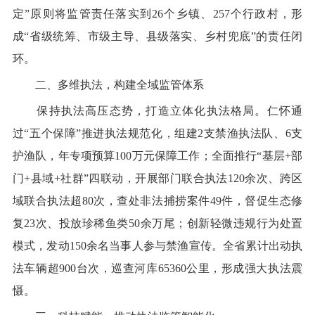
定
”
原则将监管责任落实到
26
个乡镇、
257
个行政村，形
成
“
省级统筹、市级主导、县级落实、乡村兜底
”
的责任闭
环。
二、多维执法，构建全域监管体系
保持执法高压态势，打造立体化执法格局。仁怀通
过
“
五个保障
”
推进执法规范化，组建
2
支禁渔执法队、
6
支
护渔队，年专项预算
100
万元保障工作；全面推行
“
基层
+
部
门
+
县域
+
社群
”
四联动，开展部门联合执法
120
余次、跨区
域联合执法超
80
次，查处非法捕捞案件
49
件，督促生态修
复
23
次、投放珍稀鱼类
50
余万尾；创新轻微违规行为处置
模式，发动
150
余名当事人参与禁渔宣传。全省累计出动执
法车辆超
900
台次，巡查河库
65360
公里，形成强大执法震
慑。