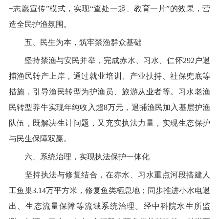
+
志愿宣传
”
模式，实现
“
查处一起、教育一片
”
的效果，营
造全民护渔氛围。
五、民生为本，筑牢禁渔群众基础
坚持禁渔与安民并举，完成赤水、习水、仁怀
292
户退
捕渔民转产上岸，通过就业培训、产业扶持、社保兜底等
措施，引导渔民转型为护渔员、旅游从业者等。习水老渔
民转型养牛实现年纯收入超
8
万元，退捕渔民加入基层护渔
队伍，既解决生计问题，又充实执法力量，实现生态保护
与民生保障双赢。
六、系统治理，实现执法保护一体化
坚持执法与修复结合，在赤水、习水重点河段搭建人
工鱼巢
3.14
万平方米，修复鱼类栖息地；同步推进小水电退
出、生态流量保障等流域系统治理。经中科院水生所监