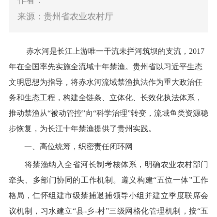
作者：
来源：贵州省农业农村厅
赤水河是长江上游唯一干流未拦河筑坝的支流，
2017
年在全国率先实施全流域十年禁渔。贵州省以习近平生态
文明思想为指导，将赤水河流域禁渔执法作为重大政治任
务和生态工程，构建全链条、立体化、长效化执法体系，
推动禁渔从
“
被动管控
”
向
“
科学治理
”
转变，流域鱼类资源稳
步恢复，为长江十年禁渔提供了贵州实践。
一、高位统筹，织密责任闭环网
将禁渔纳入全省河长制考核体系，明确农业农村部门
牵头、多部门协同的工作机制。遵义构建
“
五位一体
”
工作
格局，仁怀组建市级禁捕退捕领导小组并建立季度联席会
议机制，习水建立
“
县
-
乡
-
村
”
三级网格化管理机制，按
“
五