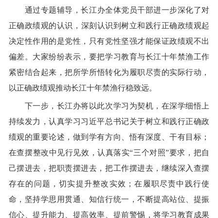
通过
专题辅导
，
长江办
全体党员干部
进一步深化了
对
正确政绩观
的
认识
，
深刻认识到树立和践行正确政绩观起
决定性作用的是党性，只有党性坚强才能保证政绩观不出
偏差。大家纷纷表示，要把学习教育与长江十年禁渔工作
紧密结合起来，把所学所
悟
转化为履职尽责的实际行动，
以正确政绩观推动长江十年禁渔行稳致远。
下一步，长江办将以此次学习为契机，在深学细悟上
持续发力，认真学习习近平总书记关于树立和践行正确政
绩观的重要论述，做到学有方向、悟有深度、干有目标；
在查摆整改中见行见效，认真落实
“
三个对照
”
要求，把自
己摆进去，把职责摆进去，把工作摆进去，继续深入查摆
存在的问题，切实提升整改实效；在履职尽责中践行使
命，坚持学思用贯通、知信行统一，不断提高站位、提振
信心、提升能力、提高效率、提前警惕，将学习教育成果