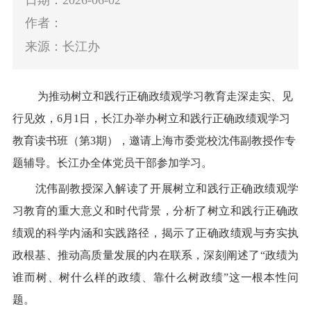
作者：
来源：长江办
为推动
树立和践行正确政绩观
学习教育走深走实
、
见
行见效
，
6
月
1
日，长江办
举办树立和践行正确政绩观
学习
教育读书班
（
第
3
期）
，邀请上海市委党校沈伟副教授作专
题辅导。长江办全体党员干部参加学习。
沈伟副教授深入解读了开展树立和践行正确政绩观学
习教育的重大意义和时代背景，分析了树立和践行正确政
绩观的科学内涵和实践路径，揭示了正确政绩观与夯实执
政根基、推动高质量发展的内在联系，
深刻
阐
述
了
“
政绩为
谁而树、树什么样的政绩、靠什么树政绩
”
这一根本性问
题。