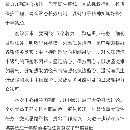
着力加强联合执法、兜牢民生底线、实施拯救行动、推进
保护工程、健全常态长效机制，以钉钉子精神实施好长江
十年禁渔。
会议要求，要围绕
“五个着力”，聚焦重点任务，
细化
目标任务，明晰思路举措，列出任务清单，集中精力抓好
各项任务
落实；
要
坚持问题导向和结果导向，对长江禁渔
中遇到的问题和困难，
坚定信心、保持耐心，以攻坚克难
的勇气、开拓进取的锐气持续强化执法监管、退捕渔民生
计保障和水生生物保护，形成更多可感可及的成果赢得群
众认可。
本次
中心组
学习
期间
，
还
组
织开展
了
大学习
大讨论
。
全办
党员
干部
立足
本职
岗位
，
聚焦长江十年禁渔重大政治
任务，交流思路举措，提出工作建议
，
为
进一步
谋深谋细
谋实长江
十年
禁渔
各
项任务
奠定了
坚实基础
。