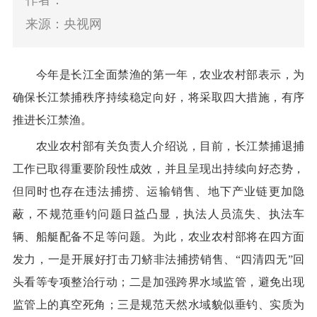
作者：
来源：央视网
今年是长江全面禁渔的第一年，
农业农村部表示，
为
确保长江禁捕秩序持续稳定向好，将采取四大措施，有序
推进长江禁渔。
农业农村部有关负责人介绍说，目前，长江禁捕退捕
工作已取得重要阶段性成效，并且呈现出持续向好态势，
但同时也存在违法捕捞、运输销售、地下产业链更加隐
蔽，不规范垂钓问题日益凸显，执法人员流失、执法车
辆、船艇配备不足等问题。为此，农业农村部将在四方面
发力，一是开展好打击刀鲚非法捕捞销售、
“
四清四无
”
回
头看等专项整治行动；二是加强跨界水域监管，避免出现
监管上的真空死角；三是规范天然水域貌似垂钓、实质为