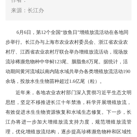
作者：
来源：长江办
6
月
6
日，第
12
个全国“放鱼日”增殖放流活动在各地同
步举行
。长江办与上海市农业农村委员会、浙江省农业农
村厅、江西省农业农村厅联合举办增殖放流活动，现场放
流珍稀濒危物种
中华鲟
123
尾、胭脂鱼
8
万尾。据统计，活
动期间黄河流域以南内陆水域共举办各类增殖放流活动
190
余场，投放水生生物苗种超过
1.6
亿尾（粒）。
近年来，各地农业农村部门深入贯彻习近平生态文明
思想，坚定不移推进长江十年禁渔，
科学开展
增殖放流，
有效促进水生生物资源恢复和水域生态修复。下一步，长
江办将进一步加大增殖放流支持力度，
规范增殖放流管
理
，
优化增殖放流结构
，逐步
提高
珍稀濒危
物种
和区域性