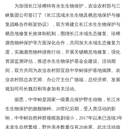
为加强长江珍稀特有水生生物保护，农业农村部与三
峡集团公司签订了《长江流域水生生物及栖息地保护与修
复战略合作框架协议》，双方将建立长江水生生物保护与
栖息地修复长效体制机制，围绕长江水域生态修复、珍稀
濒危物种保护等方面深化合作，共同加大水域生态修复力
度，实施濒危物种拯救行动，开展关键栖息地修复，强化
资源监测评估，推进水生生物保护基金会建设。活动期
间，双方共同为农业农村部宜昌中华鲟保护基地揭牌。农
业农村部总农艺师、办公厅主任广德福，总经济师、发展
规划司司长魏百刚等参加有关活动。
据悉，中华鲟是国家一级重点保护野生动物，长江水
生生物保护的旗舰物种。
20
世纪后期，受人类活动的影
响，中华鲟自然种群规模急剧缩小，
2017
年以来已连续
3
年
未发生自然繁殖，野外亲本数量仅有
20
余尾。此次活动放