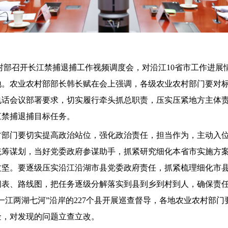
村部召开长江禁捕退捕工作视频调度会，对沿江
10
省市工作进展
地。农业农村部部长韩长赋在会上强调，各级农业农村部门要对
电话会议部署要求，切实履行牵头抓总职责，压实压紧地方主体
江禁捕退捕目标任务。
村部门要切实提高政治站位，强化政治责任，担当作为，主动入
统筹谋划，当好党委政府参谋助手，抓紧研究细化本省市实施方
攻坚。要逐级压实沿江沿湖市县党委政府责任，抓紧梳理细化市
间表、路线图，把任务逐级分解落实到县到乡到村到人，确保责
一江两湖七河
”
沿岸的
227
个县开展巡查督导，各地农业农村部门
金，对发现的问题立查立改。