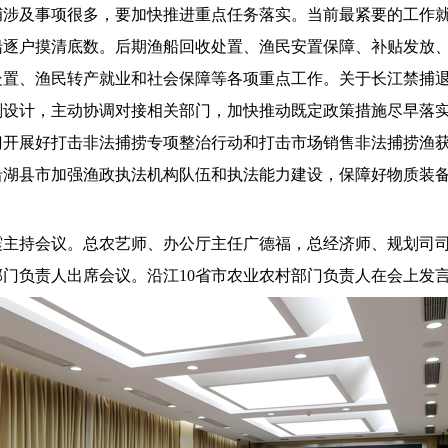
捕涉及事项很多，要加快推进重点任务落实。当前最紧要的工作
船逐户摸清底数。后期渔船回收处置、渔民安置保障、补贴发放
处置、渔民转产就业和社会保障等各项重点工作。关于长江禁捕
划设计，主动协调对接相关部门，加快推动既定政策措施尽早落
门开展好打击非法捕捞专项整治行动和打击市场销售非法捕捞渔
沿湖县市加强渔政执法机构队伍和执法能力建设，保障好物质装
震主持会议。总农艺师、办公厅主任广德福，总经济师、规划司
部门负责人出席会议。沿江
10
省市农业农村部门负责人在会上发