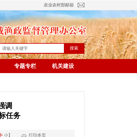
农业农村部邮箱
搜索
专题专栏
机关建设
强调
标任务
中
小
】
打印本页