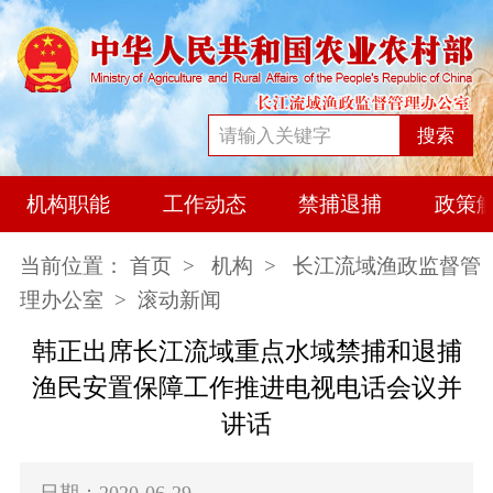
搜索
机构职能
工作动态
禁捕退捕
政策
当前位置：
首页
>
机构
>
长江流域渔政监督管
理办公室
> 滚动新闻
韩正出席长江流域重点水域禁捕和退捕
渔民安置保障工作推进电视电话会议并
讲话
日期：2020-06-29