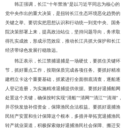
韩正强调，长江“十年禁渔”是以习近平同志为核心的
党中央作出的重大决策，是扭转长江生态环境恶化趋势的
关键之举。要切实把思想认识和行动统一到党中央、国务
院决策部署上来，提高政治站位，坚持问题导向，务求取
得扎实成效，形成示范效应，推动长江共抓大保护和长江
经济带绿色发展行稳致远。
韩正表示，长江禁捕退捕是一场硬仗，要抓住关键环
节，抓好重点工作，按期保质完成各项任务。要抓好精准
建档立卡这个重要基础，抓紧进行全面彻底清查，逐船逐
人登记造册，为实施精准退捕提供依据。要抓好退捕船网
处置这个关键，确保按时实现“清船”“清网”“清江”“清湖”，
并尽快发放补偿资金，保障渔民合法权益。要抓好退捕渔
民转产安置和生计保障这个根本，多措并举拓宽退捕渔民
转产就业渠道，积极探索做好退捕渔民社会保障、搬迁安